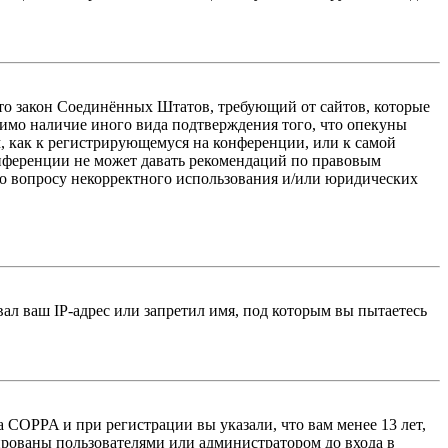
 — это закон Соединённых Штатов, требующий от сайтов, которые
тимо наличие иного вида подтверждения того, что опекуны
, как к регистрирующемуся на конференции, или к самой
онференции не может давать рекомендаций по правовым
по вопросу некорректного использования и/или юридических
л ваш IP-адрес или запретил имя, под которым вы пытаетесь
 COPPA и при регистрации вы указали, что вам менее 13 лет,
ированы пользователями или администратором до входа в