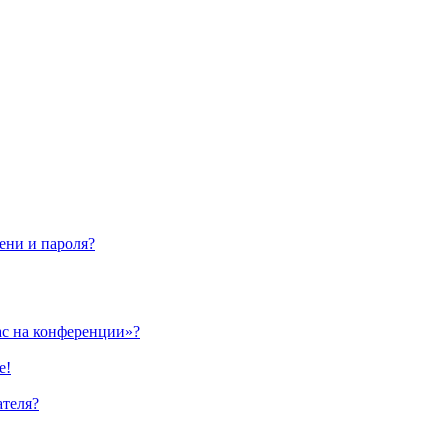
ени и пароля?
ас на конференции»?
е!
ателя?