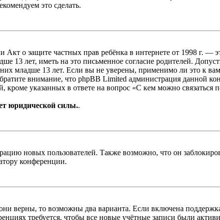
екомендуем это сделать.
, или Акт о защите частных прав ребёнка в интернете от 1998 г.
е 13 лет, иметь на это письменное согласие родителей. Допус
х младше 13 лет. Если вы не уверены, применимо ли это к вам
Обратите внимание, что phpBB Limited администрация данной к
, кроме указанных в ответе на вопрос «С кем можно связаться 
ет юридической силы.
.
цию новых пользователей. Также возможно, что он заблокирова
ратору конференции.
 они верны, то возможны два варианта. Если включена поддержка
енциях требуется, чтобы все новые учётные записи были актив