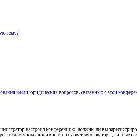
ную тему?
зования и/или юридических вопросов, связанных с этой конфере
администратор настроил конференцию: должны ли вы зарегистриро
рые недоступны анонимным пользователям: аватары, личные сообщ