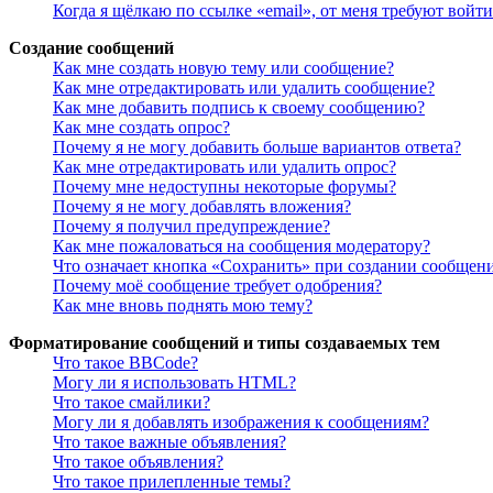
Когда я щёлкаю по ссылке «email», от меня требуют войт
Создание сообщений
Как мне создать новую тему или сообщение?
Как мне отредактировать или удалить сообщение?
Как мне добавить подпись к своему сообщению?
Как мне создать опрос?
Почему я не могу добавить больше вариантов ответа?
Как мне отредактировать или удалить опрос?
Почему мне недоступны некоторые форумы?
Почему я не могу добавлять вложения?
Почему я получил предупреждение?
Как мне пожаловаться на сообщения модератору?
Что означает кнопка «Сохранить» при создании сообщен
Почему моё сообщение требует одобрения?
Как мне вновь поднять мою тему?
Форматирование сообщений и типы создаваемых тем
Что такое BBCode?
Могу ли я использовать HTML?
Что такое смайлики?
Могу ли я добавлять изображения к сообщениям?
Что такое важные объявления?
Что такое объявления?
Что такое прилепленные темы?