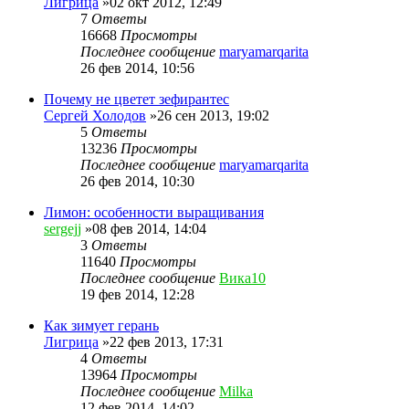
Лигрица
»02 окт 2012, 12:49
7
Ответы
16668
Просмотры
Последнее сообщение
maryamarqarita
26 фев 2014, 10:56
Почему не цветет зефирантес
Сергей Холодов
»26 сен 2013, 19:02
5
Ответы
13236
Просмотры
Последнее сообщение
maryamarqarita
26 фев 2014, 10:30
Лимон: особенности выращивания
sergejj
»08 фев 2014, 14:04
3
Ответы
11640
Просмотры
Последнее сообщение
Вика10
19 фев 2014, 12:28
Как зимует герань
Лигрица
»22 фев 2013, 17:31
4
Ответы
13964
Просмотры
Последнее сообщение
Milka
12 фев 2014, 14:02