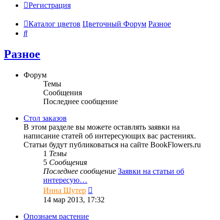
Регистрация
Каталог цветов
Цветочный Форум
Разное
Поиск
Разное
Форум
Темы
Сообщения
Последнее сообщение
Стол заказов
В этом разделе вы можете оставлять заявки на
написание статей об интересующих вас растениях.
Статьи будут публиковаться на сайте BookFlowers.ru
1
Темы
5
Сообщения
Последнее сообщение
Заявки на статьи об
интересую…
Перейти
Инна Шутер
к
14 мар 2013, 17:32
последнему
сообщению
Опознаем растение