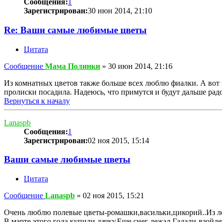
Сообщения:
1
Зарегистрирован:
30 июн 2014, 21:10
Re: Ваши самые любимые цветы
Цитата
Сообщение
Мама Полинки
»
30 июн 2014, 21:16
Из комнатных цветов также больше всех люблю фиалки. А вот 
пролиски посадила. Надеюсь, что примутся и будут дальше радо
Вернуться к началу
Lanaspb
Сообщения:
1
Зарегистрирован:
02 ноя 2015, 15:14
Ваши самые любимые цветы
Цитата
Сообщение
Lanaspb
»
02 ноя 2015, 15:21
Очень люблю полевые цветы-ромашки,васильки,цикорий..Из л
В марте этого года купили дачку.Еще снег лежал.Гадали-взойде