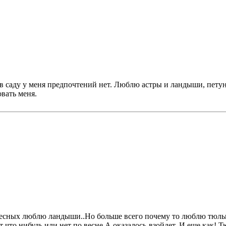
в саду у меня предпочтений нет. Люблю астры и ландыши, пету
вать меня.
есных люблю ландыши..Но больше всего почему то люблю тюль
т что нибудь или нет по весне.А оказалось-взойдет..И еще как!