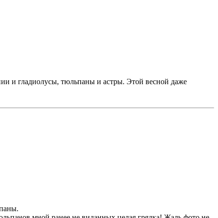
нии и гладиолусы, тюльпаны и астры. Этой весной даже
паны.
 Тюльпанов мной ранее не виданных целая грядка! Жаль,фото не