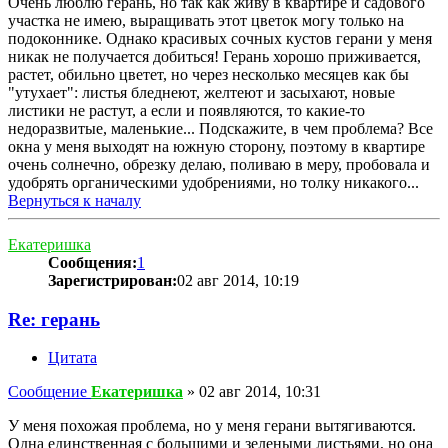
Очень люблю герань, но так как живу в квартире и садового
участка не имею, выращивать этот цветок могу только на
подоконнике. Однако красивых сочных кустов герани у меня
никак не получается добиться! Герань хорошо приживается,
растет, обильно цветет, но через несколько месяцев как бы
"утухает": листья бледнеют, желтеют и засыхают, новые
листики не растут, а если и появляются, то какие-то
недоразвитые, маленькие... Подскажите, в чем проблема? Все
окна у меня выходят на южную сторону, поэтому в квартире
очень солнечно, обрезку делаю, поливаю в меру, пробовала и
удобрять органическими удобрениями, но толку никакого...
Вернуться к началу
Екатеришка
Сообщения:
1
Зарегистрирован:
02 авг 2014, 10:19
Re: герань
Цитата
Сообщение
Екатеришка
»
02 авг 2014, 10:31
У меня похожая проблема, но у меня герани вытягиваются.
Одна единственная с большими и зелеными листьями, но она