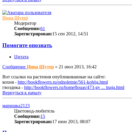
Инна Шутер
Модератор
Сообщения:
61
Зарегистрирован:
15 сен 2012, 14:51
Помогите опознать
Цитата
Сообщение
Инна Шутер
»
21 июл 2013, 16:42
Вот ссылки на растения опубликованные на сайте:
кохия -
http://bookflowers.ru/odnoletnie/561-kohija.html
гвоздика -
http://bookflowers.ru/homeflouas/473-gv ... tnaja.html
Вернуться к началу
маришка2123
Цветовод-любитель
Сообщения:
15
Зарегистрирован:
17 июн 2013, 08:07